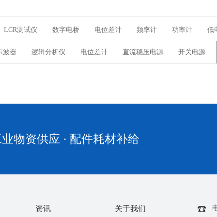
LCR测试仪
数字电桥
电位差计
频率计
功率计
低
示波器
逻辑分析仪
电位差计
直流稳压电源
开关电源
业物资供应 · 配件耗材补给
资讯
关于我们
电