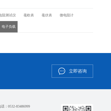
电阻测试仪
毫欧表
毫伏表
微电阻计
电子负载
立即咨询
话：0532-83486999