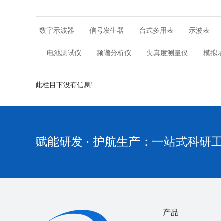
数字示波器
信号发生器
台式多用表
示波表
电池测试仪
频谱分析仪
失真度测量仪
模拟
此栏目下没有信息!
赋能研发 · 护航生产：一站式科研工
产品