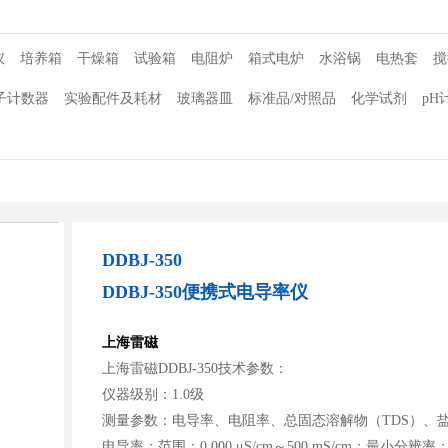
仪
培养箱
干燥箱
试验箱
电阻炉
箱式电炉
水浴锅
电热套
搅
子计数器
实验配件及耗材
玻璃器皿
标准品/对照品
化学试剂
pH
DDBJ-350
DDBJ-350便携式电导率仪
上海雷磁
上海雷磁DDBJ-350技术参数：
仪器级别：1.0级
测量参数：电导率、电阻率、总固态溶解物（TDS）、
电导率：范围：0.000 μS/cm～500 mS/cm；最小分辨