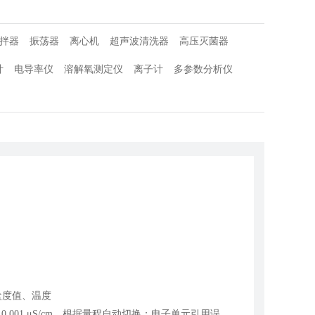
拌器
振荡器
离心机
超声波清洗器
高压灭菌器
计
电导率仪
溶解氧测定仪
离子计
多参数分析仪
盐度值、温度
率：0.001 μS/cm，根据量程自动切换；电子单元引用误