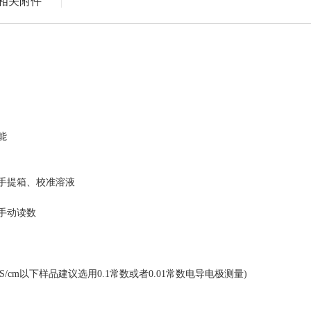
相关附件
能
手提箱、校准溶液
手动读数
/cm以下样品建议选用0.1常数或者0.01常数电导电极测量)