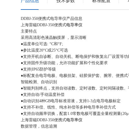
产品信息
技术参数
标准配置
DDBJ-350便携式电导率仪产品信息
上海雷磁DDBJ-350便携式
电导率仪
主要特点
采用高清彩色液晶触摸屏 ，显示清晰
●温度单位可选: °C和°F;
●参比温度20°C或25°C可选
●支持开机自诊断、自动关机、断电保护和恢复出厂设置等功
●支持固件升级功能，允许功能扩展和个性化要求
●支持|IP65防护等级
●标配复合电导电极、电极挂架、硅胶保护套、腕芾、便携式
智能检测、自动识别
●智能判别终点，支持自动读数、定时读数、定时间隔读数、
●支持自动/手动温度补偿
●自动识别4种GB电导标准溶液，支持1-3点电导电极标定
●支持不补偿、线性、纯水补偿等多种电导率补偿方式
●支持自动频率切换，配套1.0常数电极可覆盖全量程测量(20μS
上海雷磁DDBJ-350便携式
电导率仪
数据管理，信息追溯