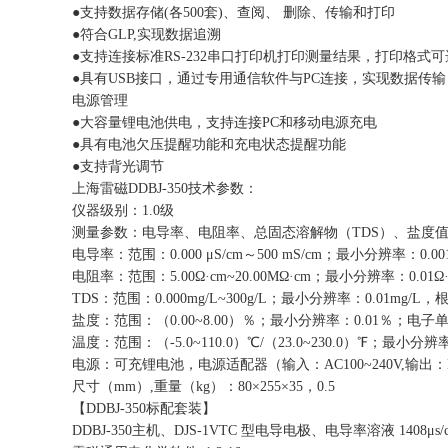
●支持数据存储(各500套)、查阅、 删除、传输和打印
●符合GLP,实现数据追溯
●支持连接标准RS-232串口打印机打印测量结果，打印格式可
●具有USB接口，通过专用通信软件与PC连接，实现数据传输
电源管理
●大容量锂电池供电，支持连接PC和移动电源充电
●具有电池欠压提醒功能和充电状态提醒功能
●支持背光调节
上海雷磁DDBJ-350技术参数：
仪器级别：1.0级
测量参数：电导率、电阻率、总固态溶解物（TDS）、盐度
电导率：范围：0.000 μS/cm～500 mS/cm；最小分辨率：0
电阻率：范围：5.00Ω·cm~20.00MΩ·cm；最小分辨率：0.
TDS：范围：0.000mg/L~300g/L；最小分辨率：0.01m
盐度：范围：（0.00~8.00）％；最小分辨率：0.01％；电子
温度：范围：（-5.0~110.0）℃/（23.0~230.0）℉；最小分
电源：可充锂电池，电源适配器（输入：AC100~240V,输出：
尺寸（mm）,重量（kg）：80×255×35，0.5
【DDBJ-350标配套装】
DDBJ-350主机、DJS-1VTC 型电导电极、电导率溶液 14