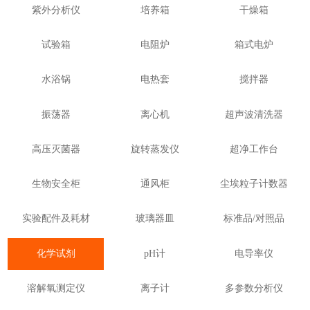
紫外分析仪
培养箱
干燥箱
试验箱
电阻炉
箱式电炉
水浴锅
电热套
搅拌器
振荡器
离心机
超声波清洗器
高压灭菌器
旋转蒸发仪
超净工作台
生物安全柜
通风柜
尘埃粒子计数器
实验配件及耗材
玻璃器皿
标准品/对照品
化学试剂
pH计
电导率仪
溶解氧测定仪
离子计
多参数分析仪