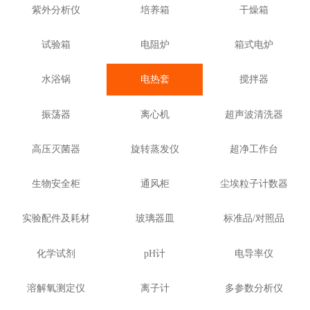
紫外分析仪
培养箱
干燥箱
试验箱
电阻炉
箱式电炉
水浴锅
电热套
搅拌器
振荡器
离心机
超声波清洗器
高压灭菌器
旋转蒸发仪
超净工作台
生物安全柜
通风柜
尘埃粒子计数器
实验配件及耗材
玻璃器皿
标准品/对照品
化学试剂
pH计
电导率仪
溶解氧测定仪
离子计
多参数分析仪