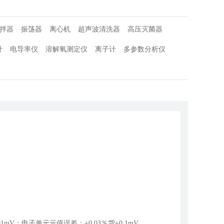
拌器
振荡器
离心机
超声波清洗器
高压灭菌器
计
电导率仪
溶解氧测定仪
离子计
多参数分析仪
.01mV；电子单元示值误差：±0.03％货±0.1mV