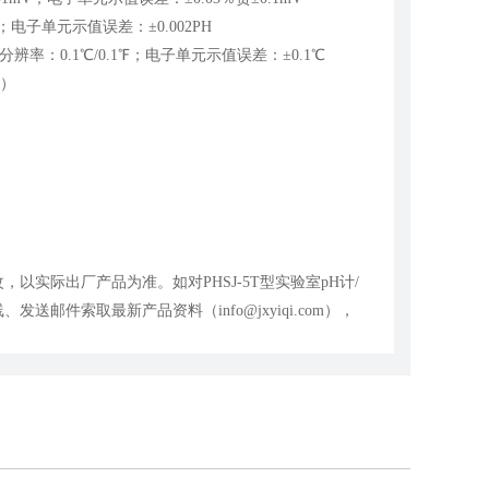
PH；电子单元示值误差：±0.002PH
；最小分辨率：0.1℃/0.1℉；电子单元示值误差：±0.1℃
V）
实际出厂产品为准。如对PHSJ-5T型实验室pH计/
邮件索取最新产品资料（info@jxyiqi.com），