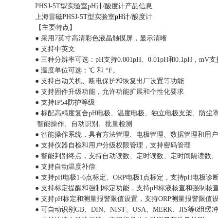
PHSJ-5T型实验室pH计/酸度计产品信息
上海雷磁PHSJ-5T型实验室
pH计
/酸度计
【主要特点】
● 采用7英寸高清彩色液晶触摸屏，显示清晰
● 支持中英文
● 三种分辨率可选：pH支持0.001pH、0.01pH和0.1pH，mV支持
● 温度单位可选：℃ 和 °F。
● 支持自动关机、断电保护和恢复出厂设置等功能
● 支持固件升级功能，允许功能扩展和个性化要求
● 支持IP54防护等级
● 标配高精度复合pH电极、温度电极、独立电极支架、防尘
智能操作、自动识别、批量检测
● 智能操作系统，具有方法管理、电极管理、数据管理和用
● 支持仪器自检和用户分级权限管理，支持密码管理
● 智能判别终点，支持自动读数、定时读数、定时间隔读数
● 支持自动温度补偿
● 支持pH电极1-6点标定、ORP电极1点标定，支持pH电极诊
● 支持标定提醒和强制标定功能，支持pH标液核查和强制核
● 支持pH标定和测量报警限值设置，支持ORP测量报警限值
● 可自动识别GB、DIN、NIST、USA、MERK、JIS等