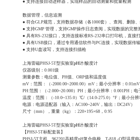
● 支持连接自动进样器，实现样品的自动测量和批量检测
数据管理，信息追溯
● 符合GLP规范，支持数据存储（各1000套）、查阅、删
● 支持GMP 管理，支持GMP操作日志查阅，实现数据的完
● 具有RS-232接口，支持连接标准RS-232串口打印机，
● 具有USB接口，通过专用通信软件与PC连接，实现数据传
● 支持U盘读写，支持连接扫描枪
上海雷磁PHSJ-5T型实验室
pH计
/酸度计
仪器级别：0.001级
测量参数：电位值、PH值、ORP值和温度值
mV：范围：（-2000.00~2000.00）mV；最小分辨率：0.01
PH:范围：（-2.000~20.000）PH；最小分辨率：0.001PH；
温度：范围：（-10.0~135.0）℃/（14.0-275.0）°F；最小
电源：电源适配器（输入：AC100~240V，输出：DC24V）
尺寸（mm），重量（kg）：220×195×68，0.95
上海雷磁PHSJ-5T型实验室
pH计
/酸度计
【PHSJ-5T标配套装】
PHSJ-5T主机、962201高精度pH复合电极、T-818 -Q型