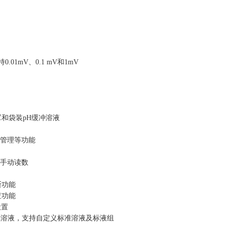
0.01mV、0.1 mV和1mV
罩和袋装pH缓冲溶液
户管理等功能
、手动读数
断功能
查功能
设置
6组缓冲溶液，支持自定义标准溶液及标液组