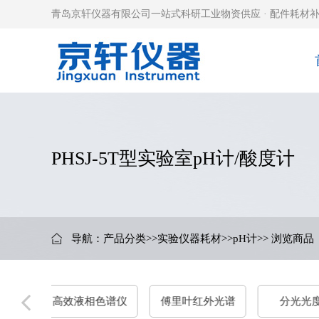
青岛京轩仪器有限公司一站式科研工业物资供应 · 配件耗材补
PHSJ-5T型实验室pH计/酸度计
导航：
产品分类
>>
实验仪器耗材
>>
pH计
>> 浏览商品
色谱仪
傅里叶红外光谱
分光光度计
紫外