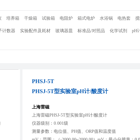
仪
培养箱
干燥箱
试验箱
电阻炉
箱式电炉
水浴锅
电热套
搅
子计数器
实验配件及耗材
玻璃器皿
标准品/对照品
化学试剂
pH
PHSJ-5T
PHSJ-5T型实验室pH计/酸度计
上海雷磁
上海雷磁PHSJ-5T型实验室pH计/酸度计
仪器级别：0.001级
测量参数：电位值、PH值、ORP值和温度值
mV：范围：（-2000.00~2000.00）mV；最小分辨率：0