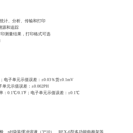
除、统计、分析、传输和打印
整溯源和追踪
直接打印测量结果，打印格式可选
输
mV；电子单元示值误差：±0.03％货±0.1mV
电子单元示值误差：±0.002PH
分辨率：0.1℃/0.1℉；电子单元示值误差：±0.1℃
温度电极、pH袋装缓冲溶液（3*10）、REX-6型多功能电极架等