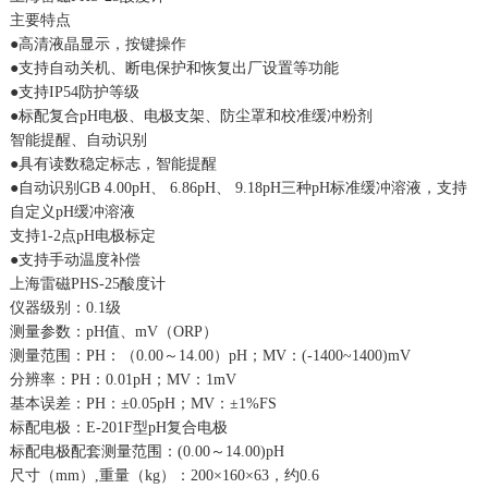
主要特点
●高清液晶显示，按键操作
●支持自动关机、断电保护和恢复出厂设置等功能
●支持IP54防护等级
●标配复合pH电极、电极支架、防尘罩和校准缓冲粉剂
智能提醒、自动识别
●具有读数稳定标志，智能提醒
●自动识别GB 4.00pH、 6.86pH、 9.18pH三种pH标准缓冲溶液，支持
自定义pH缓冲溶液
支持1-2点pH电极标定
●支持手动温度补偿
上海雷磁PHS-25酸度计
仪器级别：0.1级
测量参数：pH值、mV（ORP）
测量范围：PH：（0.00～14.00）pH；MV：(-1400~1400)mV
分辨率：PH：0.01pH；MV：1mV
基本误差：PH：±0.05pH；MV：±1%FS
标配电极：E-201F型pH复合电极
标配电极配套测量范围：(0.00～14.00)pH
尺寸（mm）,重量（kg）：200×160×63，约0.6