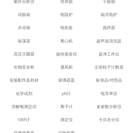
紫外分析仪
培养箱
干燥箱
试验箱
电阻炉
箱式电炉
水浴锅
电热套
搅拌器
振荡器
离心机
超声波清洗器
高压灭菌器
旋转蒸发仪
超净工作台
生物安全柜
通风柜
尘埃粒子计数器
实验配件及耗材
玻璃器皿
标准品/对照品
化学试剂
pH计
电导率仪
溶解氧测定仪
离子计
多参数分析仪
ORP计
滴定仪
卡尔水分仪