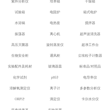
紫外分析仪
培养箱
干燥箱
试验箱
电阻炉
箱式电炉
水浴锅
电热套
搅拌器
振荡器
离心机
超声波清洗器
高压灭菌器
旋转蒸发仪
超净工作台
生物安全柜
通风柜
尘埃粒子计数器
实验配件及耗材
玻璃器皿
标准品/对照品
化学试剂
pH计
电导率仪
溶解氧测定仪
离子计
多参数分析仪
ORP计
滴定仪
卡尔水分仪